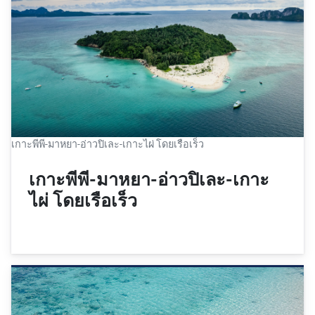
เกาะพีพี-มาหยา-อ่าวปิเละ-เกาะไผ่ โดยเรือเร็ว
เกาะพีพี-มาหยา-อ่าวปิเละ-เกาะ
ไผ่ โดยเรือเร็ว