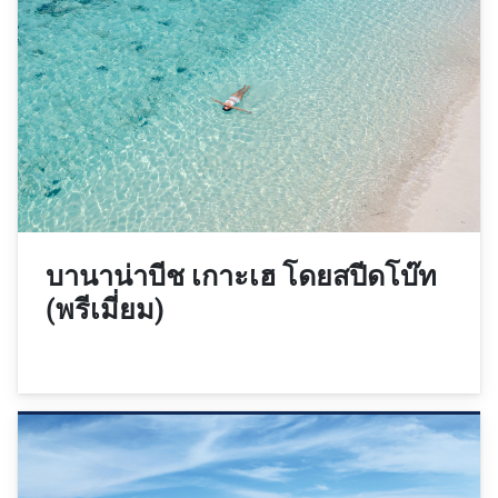
บานาน่าบีช เกาะเฮ โดยสปีดโบ๊ท
(พรีเมี่ยม)