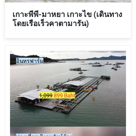
เกาะพีพี-มาหยา เกาะไข (เดินทาง
โดยเรือเร็วคาตามารัน)
อินทรฟาร์ม
1,099
899 Baht