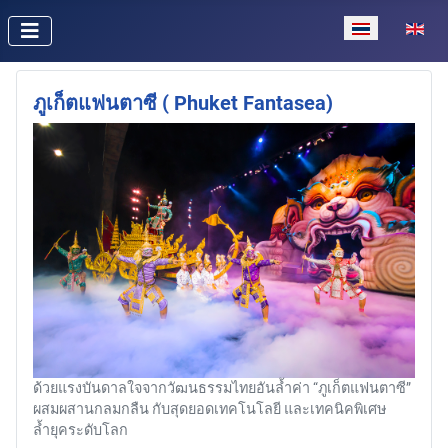
เลือกภาษาของค
ภูเก็ตแฟนตาซี ( Phuket Fantasea)
ด้วยแรงบันดาลใจจากวัฒนธรรมไทยอันล้ำค่า “ภูเก็ตแฟนตาซี”
ผสมผสานกลมกลืน กับสุดยอดเทคโนโลยี และเทคนิคพิเศษ
ล้ำยุคระดับโลก